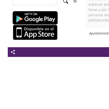
especial: po
horas y por 
personal mun
EXPOSICION
Ayuntamient