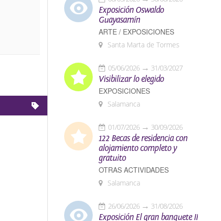
Exposición Oswaldo
Guayasamín
ARTE / EXPOSICIONES
Santa Marta de Tormes
05/06/2026
31/03/2027
Visibilizar lo elegido
EXPOSICIONES
Salamanca
01/07/2026
30/09/2026
122 Becas de residencia con
alojamiento completo y
gratuito
OTRAS ACTIVIDADES
Salamanca
26/06/2026
31/08/2026
Exposición El gran banquete II