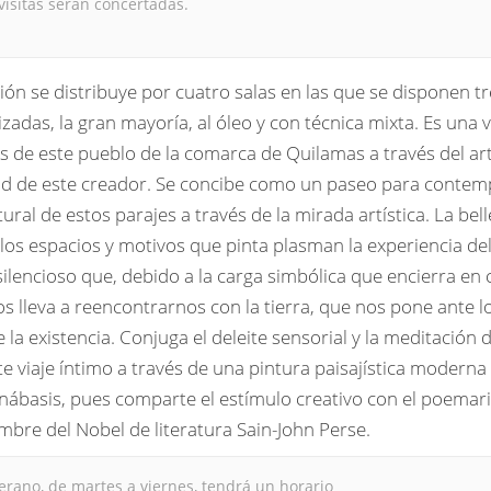
 visitas serán concertadas.
ión se distribuye por cuatro salas en las que se disponen tr
izadas, la gran mayoría, al óleo y con técnica mixta. Es una 
es de este pueblo de la comarca de Quilamas a través del art
ad de este creador. Se concibe como un paseo para contemp
tural de estos parajes a través de la mirada artística. La bel
los espacios y motivos que pinta plasman la experiencia de
ilencioso que, debido a la carga simbólica que encierra en
s lleva a reencontrarnos con la tierra, que nos pone ante l
e la existencia. Conjuga el deleite sensorial y la meditación 
e viaje íntimo a través de una pintura paisajística moderna l
Anábasis, pues comparte el estímulo creativo con el poemari
re del Nobel de literatura Sain-John Perse.
erano, de martes a viernes, tendrá un horario