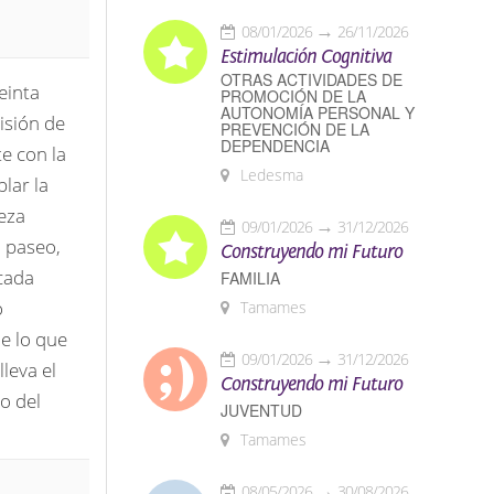
08/01/2026
26/11/2026
Estimulación Cognitiva
OTRAS ACTIVIDADES DE
einta
PROMOCIÓN DE LA
AUTONOMÍA PERSONAL Y
visión de
PREVENCIÓN DE LA
DEPENDENCIA
e con la
Ledesma
lar la
leza
09/01/2026
31/12/2026
l paseo,
Construyendo mi Futuro
 cada
FAMILIA
o
Tamames
de lo que
09/01/2026
31/12/2026
leva el
Construyendo mi Futuro
o del
JUVENTUD
Tamames
08/05/2026
30/08/2026