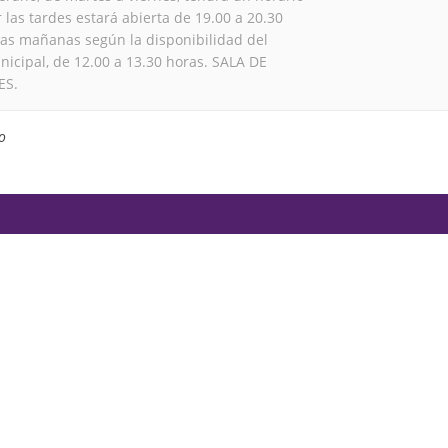
r las tardes estará abierta de 19.00 a 20.30
las mañanas según la disponibilidad del
icipal, de 12.00 a 13.30 horas. SALA DE
ES.
o