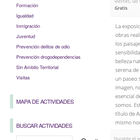
viernes, las
Formación
Gratis
Igualdad
Inmigración
La exposic
obras real
Juventud
los paisaj
Prevención delitos de odio
sensibilid
Prevención drogodependencias
belleza na
Sin Ambito Territorial
serena de 
Visitas
un paseo s
imagen, no
esencial d
MAPA DE ACTIVIDADES
somos. Est
título de 
mismo nomb
BUSCAR ACTIVIDADES
Durante el v