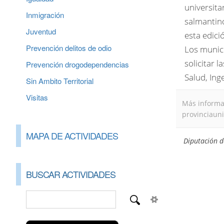
universita
Inmigración
salmantino
Juventud
esta edic
Prevención delitos de odio
Los munici
solicitar 
Prevención drogodependencias
Salud, Ing
Sin Ambito Territorial
Visitas
Más informac
provinciauni
MAPA DE ACTIVIDADES
Diputación 
BUSCAR ACTIVIDADES