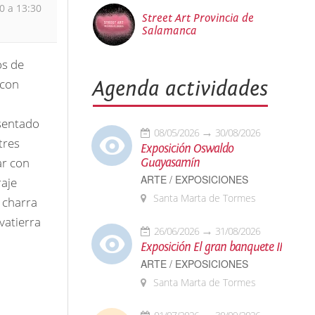
0 a 13:30
Street Art Provincia de
Salamanca
os de
(con
Agenda actividades
sentado
08/05/2026
30/08/2026
tres
Exposición Oswaldo
ar con
Guayasamín
ARTE / EXPOSICIONES
raje
Santa Marta de Tormes
 charra
vatierra
26/06/2026
31/08/2026
Exposición El gran banquete II
ARTE / EXPOSICIONES
Santa Marta de Tormes