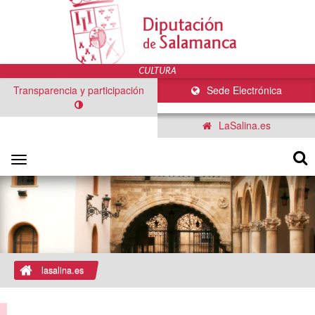
Transparencia y participación
Sede Electrónica
LaSalina.es
Toggle
navigation
lasalina.es