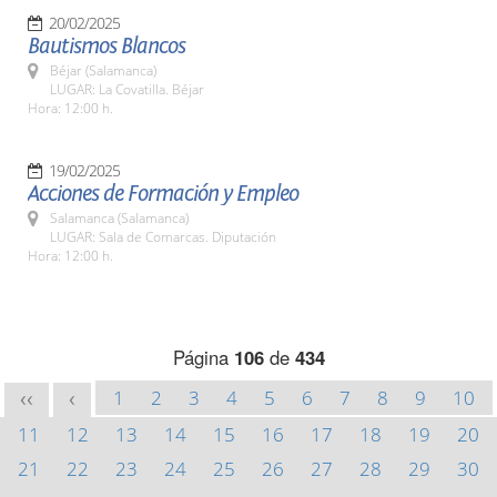
20/02/2025
Bautismos Blancos
Béjar (Salamanca)
LUGAR: La Covatilla. Béjar
Hora: 12:00 h.
19/02/2025
Acciones de Formación y Empleo
Salamanca (Salamanca)
LUGAR: Sala de Comarcas. Diputación
Hora: 12:00 h.
Página
106
de
434
1
2
3
4
5
6
7
8
9
10
<<
<
11
12
13
14
15
16
17
18
19
20
21
22
23
24
25
26
27
28
29
30