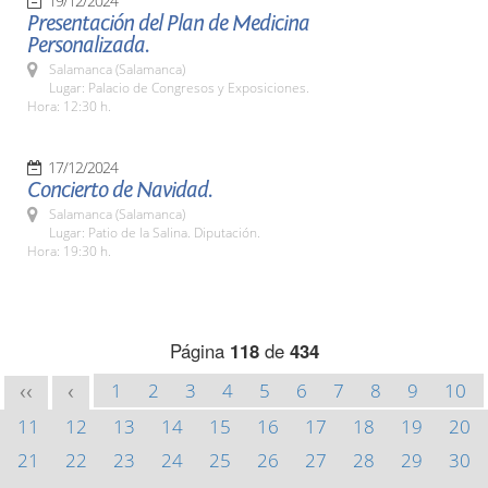
19/12/2024
Presentación del Plan de Medicina
Personalizada.
Salamanca (Salamanca)
Lugar: Palacio de Congresos y Exposiciones.
Hora: 12:30 h.
17/12/2024
Concierto de Navidad.
Salamanca (Salamanca)
Lugar: Patio de la Salina. Diputación.
Hora: 19:30 h.
Página
118
de
434
1
2
3
4
5
6
7
8
9
10
<<
<
11
12
13
14
15
16
17
18
19
20
21
22
23
24
25
26
27
28
29
30