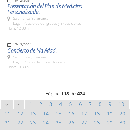
19/12/2024
Presentación del Plan de Medicina
Personalizada.
Salamanca (Salamanca)
Lugar: Palacio de Congresos y Exposiciones.
Hora: 12:30 h.
17/12/2024
Concierto de Navidad.
Salamanca (Salamanca)
Lugar: Patio de la Salina. Diputación.
Hora: 19:30 h.
Página
118
de
434
1
2
3
4
5
6
7
8
9
10
<<
<
11
12
13
14
15
16
17
18
19
20
21
22
23
24
25
26
27
28
29
30