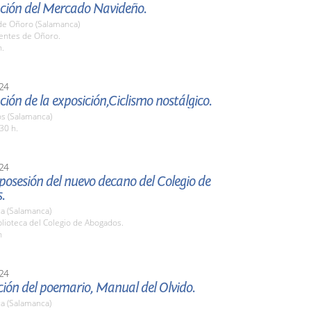
ción del Mercado Navideño.
de Oñoro (Salamanca)
uentes de Oñoro.
h.
24
ión de la exposición,Ciclismo nostálgico.
os (Salamanca)
30 h.
24
osesión del nuevo decano del Colegio de
.
a (Salamanca)
blioteca del Colegio de Abogados.
h
24
ión del poemario, Manual del Olvido.
a (Salamanca)