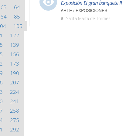
Exposición El gran banquete II
63
64
ARTE / EXPOSICIONES
84
85
Santa Marta de Tormes
04
105
1
122
8
139
5
156
2
173
9
190
6
207
3
224
0
241
7
258
4
275
1
292