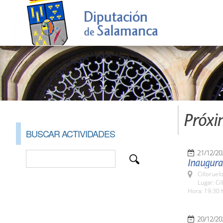
Próxi
BUSCAR ACTIVIDADES
21/12/20
Inaugurac
Cilloruel
Lugar: Ci
Hora: 19:30 
20/12/20