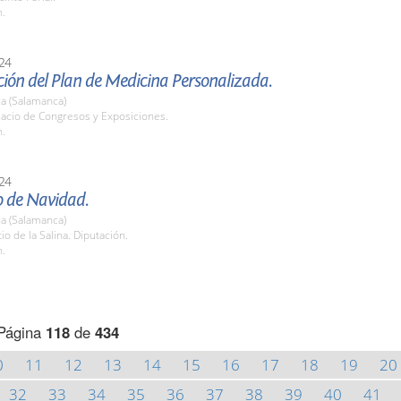
h.
24
ión del Plan de Medicina Personalizada.
a (Salamanca)
lacio de Congresos y Exposiciones.
h.
24
o de Navidad.
a (Salamanca)
tio de la Salina. Diputación.
h.
Página
118
de
434
0
11
12
13
14
15
16
17
18
19
20
32
33
34
35
36
37
38
39
40
41