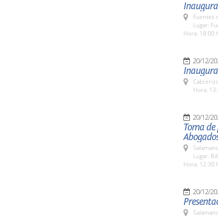
Inaugura
Fuentes 
Lugar: F
Hora: 18:00 
20/12/20
Inaugurac
Cabreriz
Hora: 13:
20/12/20
Toma de p
Abogados
Salamanc
Lugar: Bi
Hora: 12:30 
20/12/20
Presentac
Salamanc