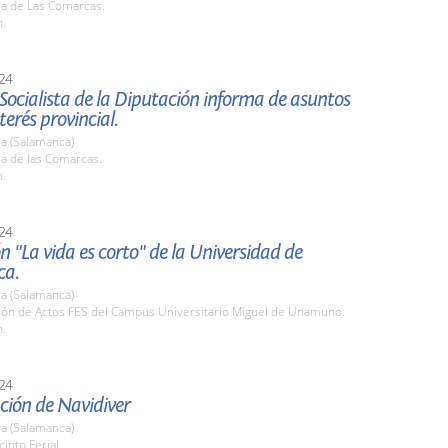
la de Las Comarcas.
h.
24
Socialista de la Diputación informa de asuntos
terés provincial.
a (Salamanca)
la de las Comarcas.
h.
24
n "La vida es corto" de la Universidad de
ca.
a (Salamanca)
alón de Actos FES del Campus Universitario Miguel de Unamuno.
h.
24
ción de Navidiver
a (Salamanca)
cinto Ferial.