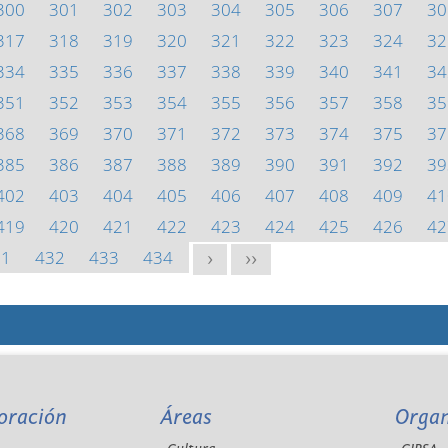
300
301
302
303
304
305
306
307
30
317
318
319
320
321
322
323
324
32
334
335
336
337
338
339
340
341
34
351
352
353
354
355
356
357
358
35
368
369
370
371
372
373
374
375
37
385
386
387
388
389
390
391
392
39
402
403
404
405
406
407
408
409
41
419
420
421
422
423
424
425
426
42
31
432
433
434
>
>>
oración
Áreas
Orga