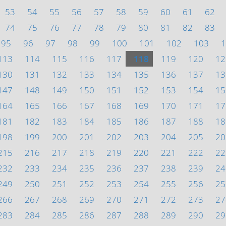
53
54
55
56
57
58
59
60
61
62
74
75
76
77
78
79
80
81
82
83
95
96
97
98
99
100
101
102
103
1
113
114
115
116
117
118
119
120
12
130
131
132
133
134
135
136
137
13
147
148
149
150
151
152
153
154
15
164
165
166
167
168
169
170
171
17
181
182
183
184
185
186
187
188
18
198
199
200
201
202
203
204
205
20
215
216
217
218
219
220
221
222
22
232
233
234
235
236
237
238
239
24
249
250
251
252
253
254
255
256
25
266
267
268
269
270
271
272
273
27
283
284
285
286
287
288
289
290
29