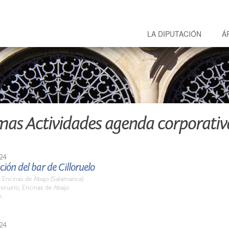
LA DIPUTACIÓN
Á
mas Actividades agenda corporativ
24
ión del bar de Cilloruelo
o Encinas de Abajo (Salamanca)
lloruelo, Encinas de Abajo
h.
24