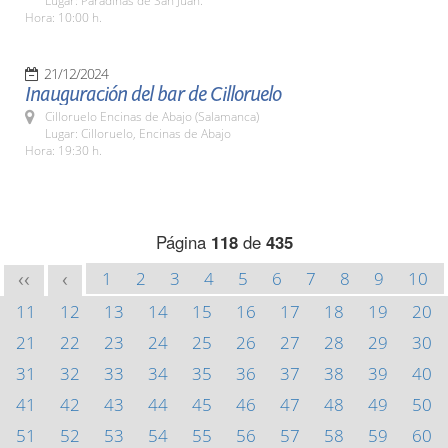
Lugar: Paradinas de San Juan.
Hora: 10:00 h.
21/12/2024
Inauguración del bar de Cilloruelo
Cilloruelo Encinas de Abajo (Salamanca)
Lugar: Cilloruelo, Encinas de Abajo
Hora: 19:30 h.
Página
118
de
435
1
2
3
4
5
6
7
8
9
10
<<
<
11
12
13
14
15
16
17
18
19
20
21
22
23
24
25
26
27
28
29
30
31
32
33
34
35
36
37
38
39
40
41
42
43
44
45
46
47
48
49
50
51
52
53
54
55
56
57
58
59
60