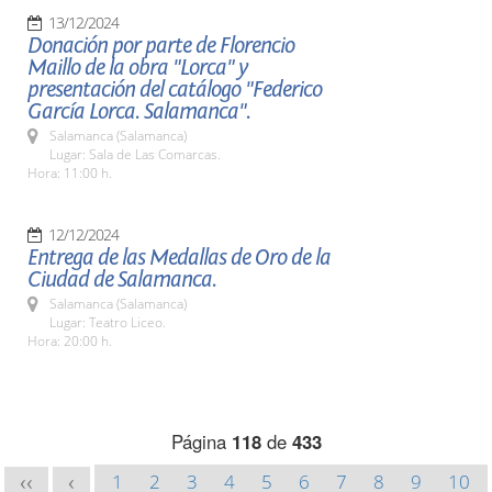
13/12/2024
Donación por parte de Florencio
Maillo de la obra "Lorca" y
presentación del catálogo "Federico
García Lorca. Salamanca".
Salamanca (Salamanca)
Lugar: Sala de Las Comarcas.
Hora: 11:00 h.
12/12/2024
Entrega de las Medallas de Oro de la
Ciudad de Salamanca.
Salamanca (Salamanca)
Lugar: Teatro Liceo.
Hora: 20:00 h.
Página
118
de
433
1
2
3
4
5
6
7
8
9
10
<<
<