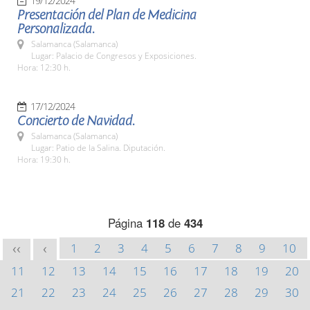
19/12/2024
Presentación del Plan de Medicina
Personalizada.
Salamanca (Salamanca)
Lugar: Palacio de Congresos y Exposiciones.
Hora: 12:30 h.
17/12/2024
Concierto de Navidad.
Salamanca (Salamanca)
Lugar: Patio de la Salina. Diputación.
Hora: 19:30 h.
Página
118
de
434
1
2
3
4
5
6
7
8
9
10
<<
<
11
12
13
14
15
16
17
18
19
20
21
22
23
24
25
26
27
28
29
30