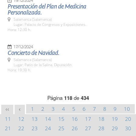
19/12/2024
Presentación del Plan de Medicina
Personalizada.
Salamanca (Salamanca)
Lugar: Palacio de Congresos y Exposiciones.
Hora: 12:30 h.
17/12/2024
Concierto de Navidad.
Salamanca (Salamanca)
Lugar: Patio de la Salina. Diputación.
Hora: 19:30 h.
Página
118
de
434
1
2
3
4
5
6
7
8
9
10
<<
<
11
12
13
14
15
16
17
18
19
20
21
22
23
24
25
26
27
28
29
30