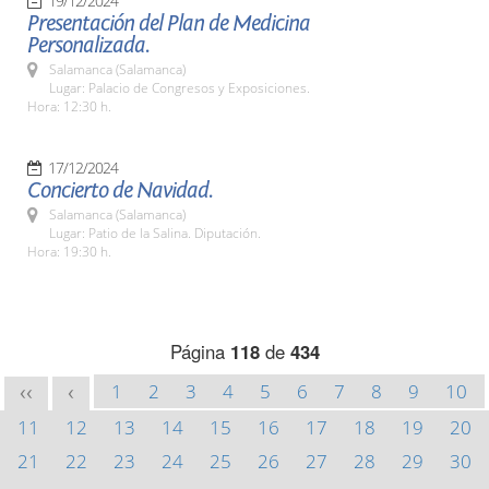
19/12/2024
Presentación del Plan de Medicina
Personalizada.
Salamanca (Salamanca)
Lugar: Palacio de Congresos y Exposiciones.
Hora: 12:30 h.
17/12/2024
Concierto de Navidad.
Salamanca (Salamanca)
Lugar: Patio de la Salina. Diputación.
Hora: 19:30 h.
Página
118
de
434
1
2
3
4
5
6
7
8
9
10
<<
<
11
12
13
14
15
16
17
18
19
20
21
22
23
24
25
26
27
28
29
30