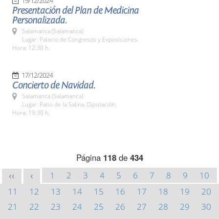
19/12/2024
Presentación del Plan de Medicina
Personalizada.
Salamanca (Salamanca)
Lugar: Palacio de Congresos y Exposiciones.
Hora: 12:30 h.
17/12/2024
Concierto de Navidad.
Salamanca (Salamanca)
Lugar: Patio de la Salina. Diputación.
Hora: 19:30 h.
Página
118
de
434
1
2
3
4
5
6
7
8
9
10
<<
<
11
12
13
14
15
16
17
18
19
20
21
22
23
24
25
26
27
28
29
30