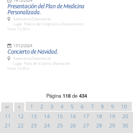
19/12/2024
Presentación del Plan de Medicina
Personalizada.
Salamanca (Salamanca)
Lugar: Palacio de Congresos y Exposiciones.
Hora: 12:30 h.
17/12/2024
Concierto de Navidad.
Salamanca (Salamanca)
Lugar: Patio de la Salina. Diputación.
Hora: 19:30 h.
Página
118
de
434
1
2
3
4
5
6
7
8
9
10
<<
<
11
12
13
14
15
16
17
18
19
20
21
22
23
24
25
26
27
28
29
30