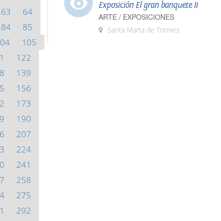
Exposición El gran banquete II
63
64
ARTE / EXPOSICIONES
84
85
Santa Marta de Tormes
04
105
1
122
8
139
5
156
2
173
9
190
6
207
3
224
0
241
7
258
4
275
1
292