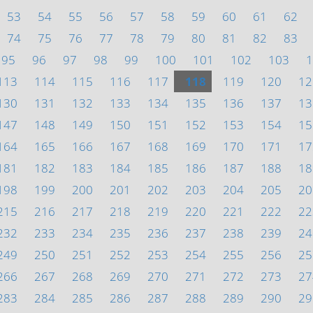
53
54
55
56
57
58
59
60
61
62
74
75
76
77
78
79
80
81
82
83
95
96
97
98
99
100
101
102
103
1
113
114
115
116
117
118
119
120
12
130
131
132
133
134
135
136
137
13
147
148
149
150
151
152
153
154
15
164
165
166
167
168
169
170
171
17
181
182
183
184
185
186
187
188
18
198
199
200
201
202
203
204
205
20
215
216
217
218
219
220
221
222
22
232
233
234
235
236
237
238
239
24
249
250
251
252
253
254
255
256
25
266
267
268
269
270
271
272
273
27
283
284
285
286
287
288
289
290
29