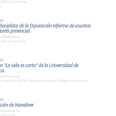
la de Las Comarcas.
h.
24
Socialista de la Diputación informa de asuntos
terés provincial.
a (Salamanca)
la de las Comarcas.
h.
24
n "La vida es corto" de la Universidad de
ca.
a (Salamanca)
alón de Actos FES del Campus Universitario Miguel de Unamuno.
h.
24
ción de Navidiver
a (Salamanca)
cinto Ferial.