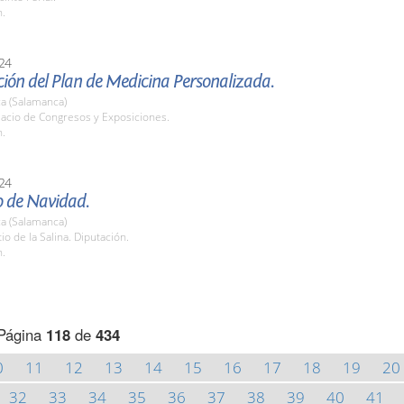
h.
24
ión del Plan de Medicina Personalizada.
a (Salamanca)
lacio de Congresos y Exposiciones.
h.
24
o de Navidad.
a (Salamanca)
tio de la Salina. Diputación.
h.
Página
118
de
434
0
11
12
13
14
15
16
17
18
19
20
32
33
34
35
36
37
38
39
40
41