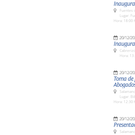
Inaugura
Fuentes 
Lugar: F
Hora: 18:00 
20/12/20
Inaugurac
Cabreriz
Hora: 13:
20/12/20
Toma de p
Abogados
Salamanc
Lugar: Bi
Hora: 12:30 
20/12/20
Presentac
Salamanc