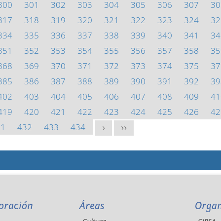
300
301
302
303
304
305
306
307
30
317
318
319
320
321
322
323
324
32
334
335
336
337
338
339
340
341
34
351
352
353
354
355
356
357
358
35
368
369
370
371
372
373
374
375
37
385
386
387
388
389
390
391
392
39
402
403
404
405
406
407
408
409
41
419
420
421
422
423
424
425
426
42
31
432
433
434
>
>>
oración
Áreas
Orga