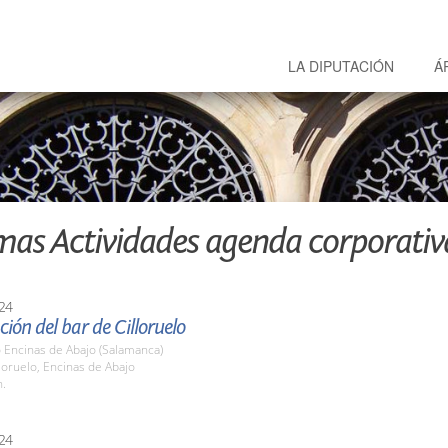
LA DIPUTACIÓN
Á
mas Actividades agenda corporativ
24
ión del bar de Cilloruelo
o Encinas de Abajo (Salamanca)
lloruelo, Encinas de Abajo
h.
24