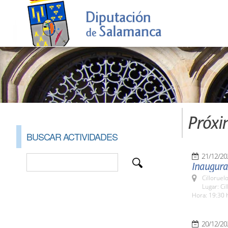
Próxi
BUSCAR ACTIVIDADES
21/12/20
Inaugurac
Cilloruel
Lugar: Ci
Hora: 19:30 
20/12/20