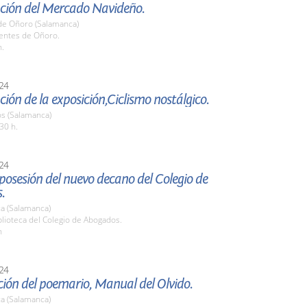
ción del Mercado Navideño.
de Oñoro (Salamanca)
uentes de Oñoro.
h.
24
ión de la exposición,Ciclismo nostálgico.
os (Salamanca)
30 h.
24
osesión del nuevo decano del Colegio de
.
a (Salamanca)
blioteca del Colegio de Abogados.
h
24
ión del poemario, Manual del Olvido.
a (Salamanca)