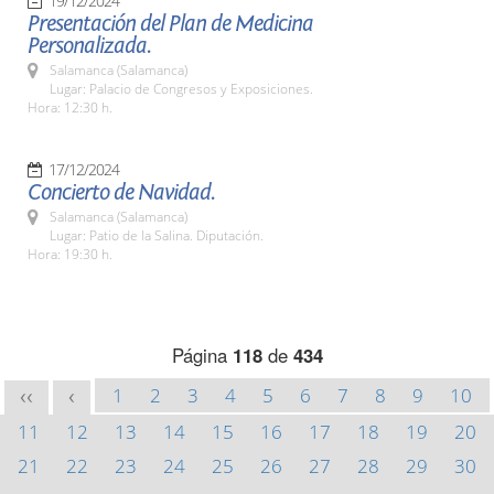
19/12/2024
Presentación del Plan de Medicina
Personalizada.
Salamanca (Salamanca)
Lugar: Palacio de Congresos y Exposiciones.
Hora: 12:30 h.
17/12/2024
Concierto de Navidad.
Salamanca (Salamanca)
Lugar: Patio de la Salina. Diputación.
Hora: 19:30 h.
Página
118
de
434
1
2
3
4
5
6
7
8
9
10
<<
<
11
12
13
14
15
16
17
18
19
20
21
22
23
24
25
26
27
28
29
30