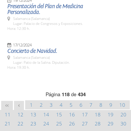
19/12/2024
Presentación del Plan de Medicina
Personalizada.
Salamanca (Salamanca)
Lugar: Palacio de Congresos y Exposiciones.
Hora: 12:30 h.
17/12/2024
Concierto de Navidad.
Salamanca (Salamanca)
Lugar: Patio de la Salina. Diputación.
Hora: 19:30 h.
Página
118
de
434
1
2
3
4
5
6
7
8
9
10
<<
<
11
12
13
14
15
16
17
18
19
20
21
22
23
24
25
26
27
28
29
30