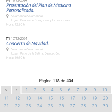
19/12/2024
Presentación del Plan de Medicina
Personalizada.
Salamanca (Salamanca)
Lugar: Palacio de Congresos y Exposiciones.
Hora: 12:30 h.
17/12/2024
Concierto de Navidad.
Salamanca (Salamanca)
Lugar: Patio de la Salina. Diputación.
Hora: 19:30 h.
Página
118
de
434
1
2
3
4
5
6
7
8
9
10
<<
<
11
12
13
14
15
16
17
18
19
20
21
22
23
24
25
26
27
28
29
30