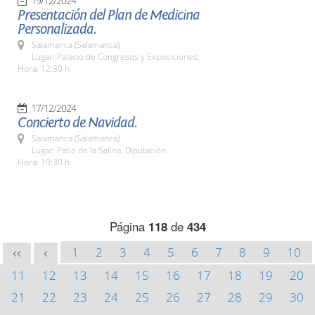
19/12/2024
Presentación del Plan de Medicina
Personalizada.
Salamanca (Salamanca)
Lugar: Palacio de Congresos y Exposiciones.
Hora: 12:30 h.
17/12/2024
Concierto de Navidad.
Salamanca (Salamanca)
Lugar: Patio de la Salina. Diputación.
Hora: 19:30 h.
Página
118
de
434
1
2
3
4
5
6
7
8
9
10
<<
<
11
12
13
14
15
16
17
18
19
20
21
22
23
24
25
26
27
28
29
30