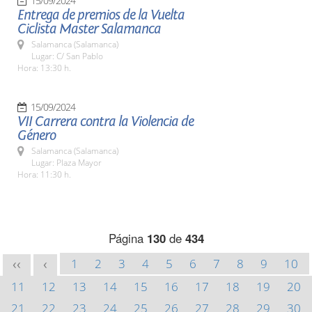
15/09/2024
Entrega de premios de la Vuelta
Ciclista Master Salamanca
Salamanca (Salamanca)
Lugar: C/ San Pablo
Hora: 13:30 h.
15/09/2024
VII Carrera contra la Violencia de
Género
Salamanca (Salamanca)
Lugar: Plaza Mayor
Hora: 11:30 h.
Página
130
de
434
1
2
3
4
5
6
7
8
9
10
<<
<
11
12
13
14
15
16
17
18
19
20
21
22
23
24
25
26
27
28
29
30