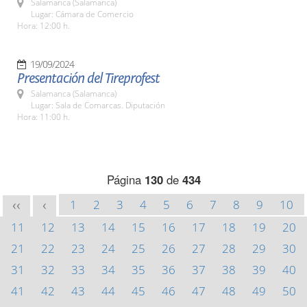
Salamanca (Salamanca)
Lugar: Cámara de Comercio
Hora: 12:00 h.
19/09/2024
Presentación del Tireprofest
Salamanca (Salamanca)
Lugar: Sala de Comarcas. Diputación
Hora: 11:00 h.
Página
130
de
434
1
2
3
4
5
6
7
8
9
10
<<
<
11
12
13
14
15
16
17
18
19
20
21
22
23
24
25
26
27
28
29
30
31
32
33
34
35
36
37
38
39
40
41
42
43
44
45
46
47
48
49
50