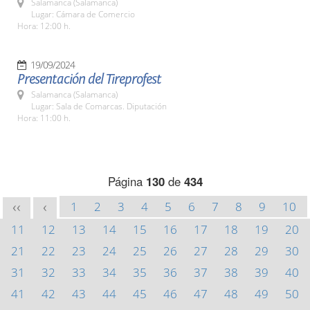
Salamanca (Salamanca)
Lugar: Cámara de Comercio
Hora: 12:00 h.
19/09/2024
Presentación del Tireprofest
Salamanca (Salamanca)
Lugar: Sala de Comarcas. Diputación
Hora: 11:00 h.
Página
130
de
434
1
2
3
4
5
6
7
8
9
10
<<
<
11
12
13
14
15
16
17
18
19
20
21
22
23
24
25
26
27
28
29
30
31
32
33
34
35
36
37
38
39
40
41
42
43
44
45
46
47
48
49
50