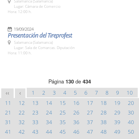
Salamanca (Salamanca)
Lugar: Cámara de Comercio
Hora: 12:00 h.
19/09/2024
Presentación del Tireprofest
Salamanca (Salamanca)
Lugar: Sala de Comarcas. Diputación
Hora: 11:00 h.
Página
130
de
434
1
2
3
4
5
6
7
8
9
10
<<
<
11
12
13
14
15
16
17
18
19
20
21
22
23
24
25
26
27
28
29
30
31
32
33
34
35
36
37
38
39
40
41
42
43
44
45
46
47
48
49
50