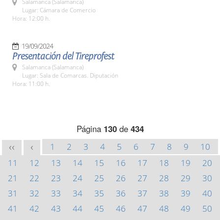
Salamanca (Salamanca)
Lugar: Cámara de Comercio
Hora: 12:00 h.
19/09/2024
Presentación del Tireprofest
Salamanca (Salamanca)
Lugar: Sala de Comarcas. Diputación
Hora: 11:00 h.
Página
130
de
434
1
2
3
4
5
6
7
8
9
10
<<
<
11
12
13
14
15
16
17
18
19
20
21
22
23
24
25
26
27
28
29
30
31
32
33
34
35
36
37
38
39
40
41
42
43
44
45
46
47
48
49
50