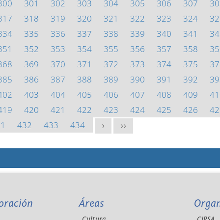
300
301
302
303
304
305
306
307
30
317
318
319
320
321
322
323
324
32
334
335
336
337
338
339
340
341
34
351
352
353
354
355
356
357
358
35
368
369
370
371
372
373
374
375
37
385
386
387
388
389
390
391
392
39
402
403
404
405
406
407
408
409
41
419
420
421
422
423
424
425
426
42
31
432
433
434
>
>>
oración
Áreas
Orga
Cultura
CIPSA