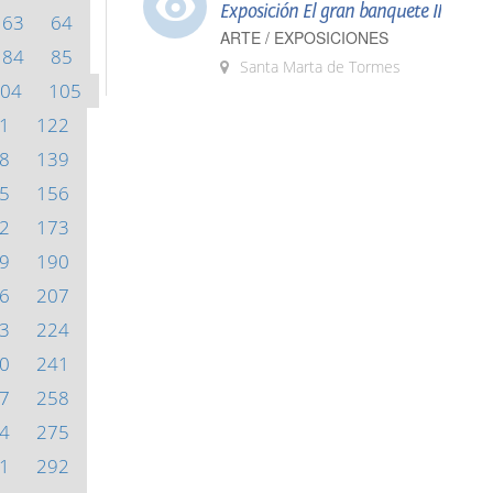
Exposición El gran banquete II
63
64
ARTE / EXPOSICIONES
84
85
Santa Marta de Tormes
04
105
1
122
8
139
5
156
2
173
9
190
6
207
3
224
0
241
7
258
4
275
1
292