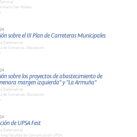
Zamora)
minario San Atilano.
h.
24
ón sobre el III Plan de Carreteras Municipales
a (Salamanca)
la de Comarcas. Diputación
h.
24
ón sobre los proyectos de abastecimiento de
menara margen izquierda" y "La Armuña"
a (Salamanca)
la de Comarcas. Diputación
h.
24
ción de UPSA Fest
a (Salamanca)
arking Facultad de Comunicación UPSA.