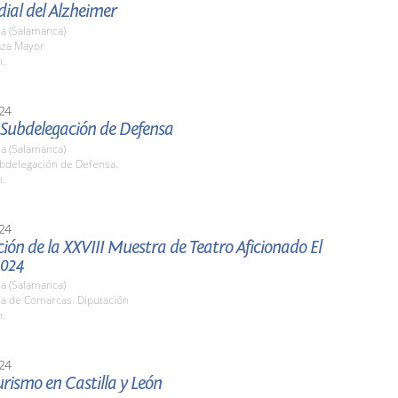
ial del Alzheimer
a (Salamanca)
aza Mayor
h.
24
 Subdelegación de Defensa
a (Salamanca)
ubdelegación de Defensa.
h.
24
ión de la XXVIII Muestra de Teatro Aficionado El
2024
a (Salamanca)
la de Comarcas. Diputación
h.
24
urismo en Castilla y León