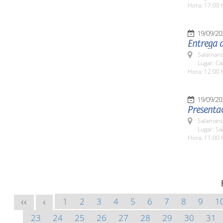
Hora: 17:00 
19/09/20
Entrega d
Salamanc
Lugar: C
Hora: 12:00 
19/09/20
Presentac
Salamanc
Lugar: Sa
Hora: 11:00 
1
2
3
4
5
6
7
8
9
1
<<
<
23
24
25
26
27
28
29
30
31