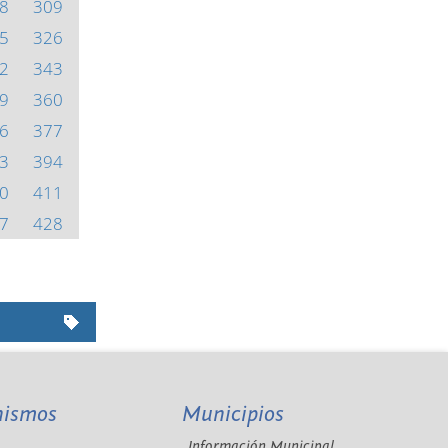
8
309
5
326
2
343
9
360
6
377
3
394
0
411
7
428
nismos
Municipios
Información Municipal