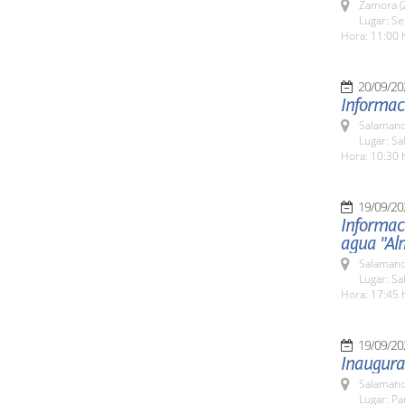
Zamora (
Lugar: Se
Hora: 11:00 
20/09/20
Informaci
Salamanc
Lugar: Sa
Hora: 10:30 
19/09/20
Informaci
agua "Al
Salamanc
Lugar: Sa
Hora: 17:45 
19/09/20
Inaugura
Salamanc
Lugar: P