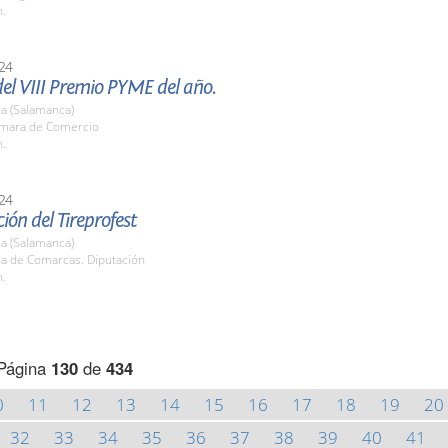
h.
24
el VIII Premio PYME del año.
a (Salamanca)
ámara de Comercio
h.
24
ión del Tireprofest
a (Salamanca)
la de Comarcas. Diputación
h.
Página
130
de
434
0
11
12
13
14
15
16
17
18
19
20
32
33
34
35
36
37
38
39
40
41