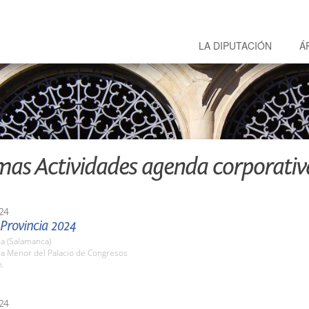
LA DIPUTACIÓN
Á
mas Actividades agenda corporativ
24
 Provincia 2024
a (Salamanca)
la Menor del Palacio de Congresos
h.
24