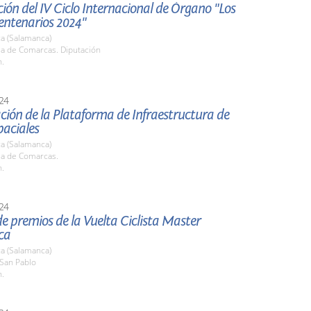
ión del IV Ciclo Internacional de Órgano "Los
entenarios 2024"
a (Salamanca)
la de Comarcas. Diputación
h.
24
ción de la Plataforma de Infraestructura de
paciales
a (Salamanca)
la de Comarcas.
h.
24
e premios de la Vuelta Ciclista Master
ca
a (Salamanca)
 San Pablo
h.