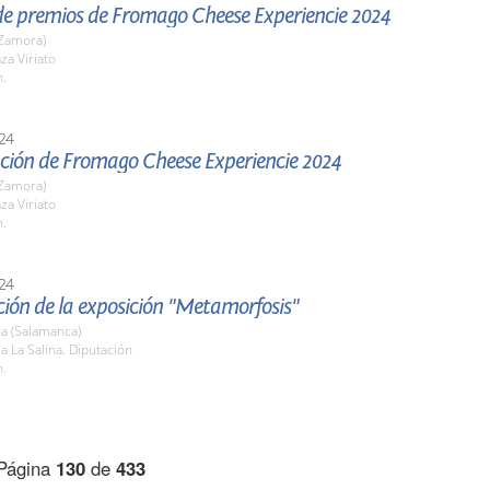
de premios de Fromago Cheese Experiencie 2024
Zamora)
za Viriato
h.
24
ción de Fromago Cheese Experiencie 2024
Zamora)
za Viriato
h.
24
ión de la exposición "Metamorfosis"
a (Salamanca)
la La Salina. Diputación
h.
Página
130
de
433