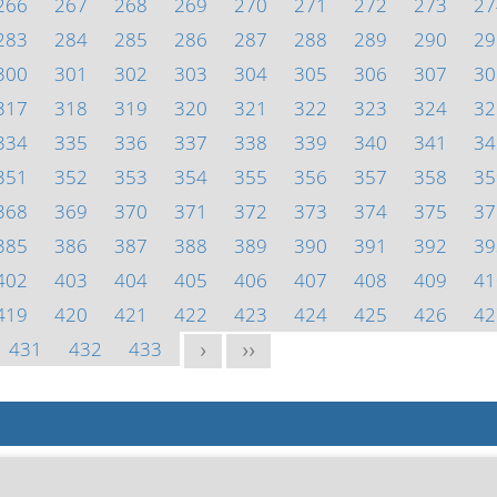
266
267
268
269
270
271
272
273
27
283
284
285
286
287
288
289
290
29
300
301
302
303
304
305
306
307
30
317
318
319
320
321
322
323
324
32
334
335
336
337
338
339
340
341
34
351
352
353
354
355
356
357
358
35
368
369
370
371
372
373
374
375
37
385
386
387
388
389
390
391
392
39
402
403
404
405
406
407
408
409
41
419
420
421
422
423
424
425
426
42
431
432
433
>
>>