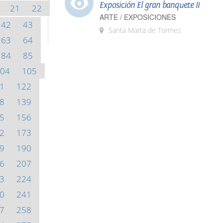
Exposición El gran banquete II
21
22
ARTE / EXPOSICIONES
42
43
Santa Marta de Tormes
63
64
84
85
04
105
1
122
8
139
5
156
2
173
9
190
6
207
3
224
0
241
7
258