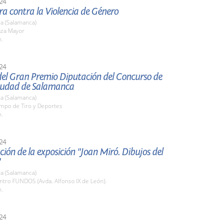
24
ra contra la Violencia de Género
a (Salamanca)
aza Mayor
h.
24
del Gran Premio Diputación del Concurso de
iudad de Salamanca
a (Salamanca)
ampo de Tiro y Deportes
h.
24
ión de la exposición "Joan Miró. Dibujos del
"
a (Salamanca)
ntro FUNDOS (Avda. Alfonso IX de León).
h.
24