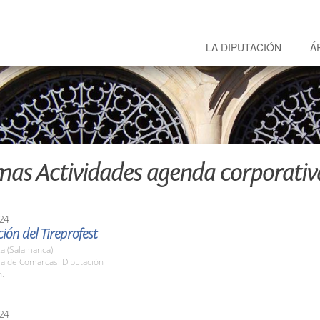
LA DIPUTACIÓN
Á
mas Actividades agenda corporativ
24
ión del Tireprofest
a (Salamanca)
la de Comarcas. Diputación
h.
24