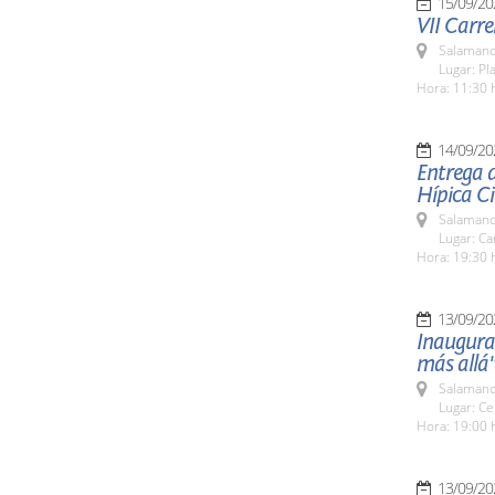
15/09/20
VII Carre
Salamanc
Lugar: Pl
Hora: 11:30 
14/09/20
Entrega 
Hípica C
Salamanc
Lugar: C
Hora: 19:30 
13/09/20
Inaugurac
más allá
Salamanc
Lugar: Ce
Hora: 19:00 
13/09/20