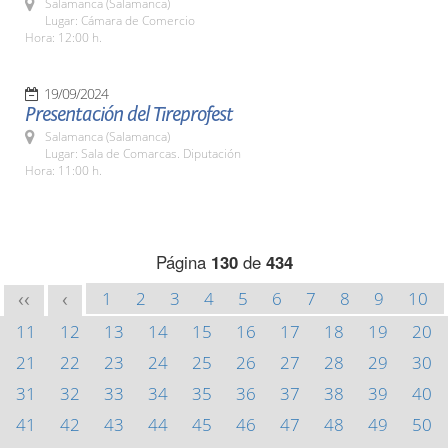
Salamanca (Salamanca)
Lugar: Cámara de Comercio
Hora: 12:00 h.
19/09/2024
Presentación del Tireprofest
Salamanca (Salamanca)
Lugar: Sala de Comarcas. Diputación
Hora: 11:00 h.
Página
130
de
434
1
2
3
4
5
6
7
8
9
10
<<
<
11
12
13
14
15
16
17
18
19
20
21
22
23
24
25
26
27
28
29
30
31
32
33
34
35
36
37
38
39
40
41
42
43
44
45
46
47
48
49
50