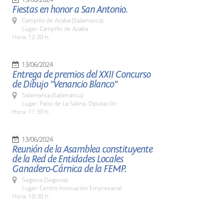
Fiestas en honor a San Antonio.
Campillo de Azaba (Salamanca)
Lugar: Campillo de Azaba
Hora: 12:30 h.
13/06/2024
Entrega de premios del XXII Concurso
de Dibujo "Venancio Blanco"
Salamanca (Salamanca)
Lugar: Patio de La Salina. Diputación
Hora: 11:30 h.
13/06/2024
Reunión de la Asamblea constituyente
de la Red de Entidades Locales
Ganadero-Cárnica de la FEMP.
Segovia (Segovia)
Lugar: Centro Innovación Empresarial.
Hora: 10:30 h.