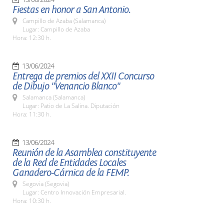
Fiestas en honor a San Antonio.
Campillo de Azaba (Salamanca)
Lugar: Campillo de Azaba
Hora: 12:30 h.
13/06/2024
Entrega de premios del XXII Concurso
de Dibujo "Venancio Blanco"
Salamanca (Salamanca)
Lugar: Patio de La Salina. Diputación
Hora: 11:30 h.
13/06/2024
Reunión de la Asamblea constituyente
de la Red de Entidades Locales
Ganadero-Cárnica de la FEMP.
Segovia (Segovia)
Lugar: Centro Innovación Empresarial.
Hora: 10:30 h.