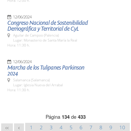
Hora: 12:00 h.
12/06/2024
Congreso Nacional de Sostenibilidad
Demográfica y Territorial de CyL
Aguilar de Campoo (Palencia)
Lugar: Monasterio de Santa María la Real
Hora: 11:30 h.
12/06/2024
Marcha de los Tulipanes Parkinson
2024
Salamanca (Salamanca)
Lugar: Iglesia Nueva del Arrabal
Hora: 11:30 h.
Página
134
de
433
1
2
3
4
5
6
7
8
9
10
<<
<