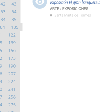
Exposición El gran banquete II
42
43
ARTE / EXPOSICIONES
63
64
Santa Marta de Tormes
84
85
04
105
1
122
8
139
5
156
2
173
9
190
6
207
3
224
0
241
7
258
4
275