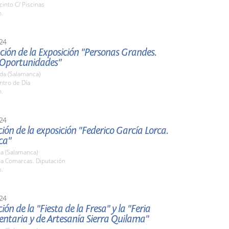
cinto C/ Piscinas
h.
24
ión de la Exposición "Personas Grandes.
Oportunidades"
da (Salamanca)
ntro de Día
h.
24
ión de la exposición "Federico García Lorca.
ca"
a (Salamanca)
la Comarcas. Diputación
h.
24
ión de la "Fiesta de la Fresa" y la "Feria
ntaria y de Artesanía Sierra Quilama"