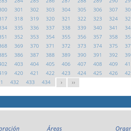
283
284
285
286
287
288
289
290
29
300
301
302
303
304
305
306
307
30
317
318
319
320
321
322
323
324
32
334
335
336
337
338
339
340
341
34
351
352
353
354
355
356
357
358
35
368
369
370
371
372
373
374
375
37
385
386
387
388
389
390
391
392
39
402
403
404
405
406
407
408
409
41
419
420
421
422
423
424
425
426
42
31
432
433
434
>
>>
oración
Áreas
Orga