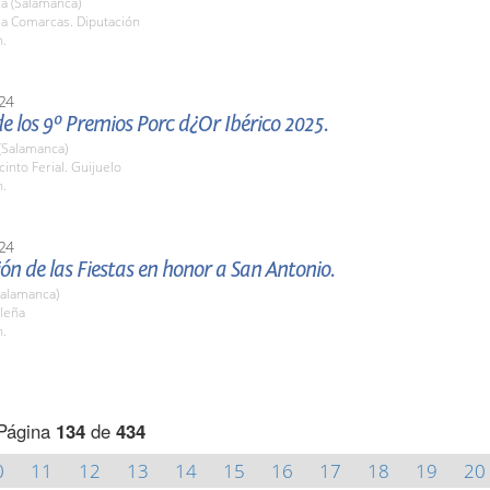
a (Salamanca)
la Comarcas. Diputación
h.
24
e los 9º Premios Porc d¿Or Ibérico 2025.
(Salamanca)
cinto Ferial. Guijuelo
h.
24
ón de las Fiestas en honor a San Antonio.
Salamanca)
eleña
h.
Página
134
de
434
0
11
12
13
14
15
16
17
18
19
20