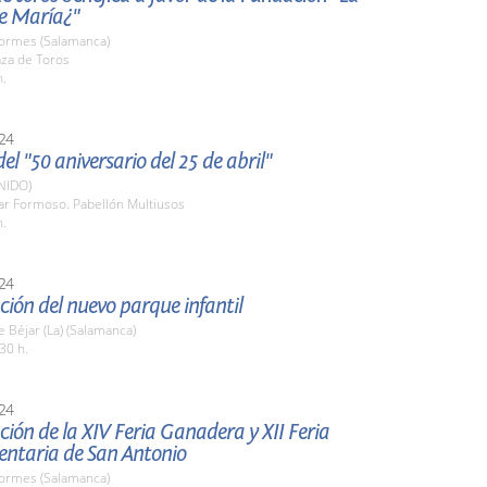
de María¿"
Tormes (Salamanca)
aza de Toros
h.
24
el "50 aniversario del 25 de abril"
NIDO)
lar Formoso. Pabellón Multiusos
h.
24
ión del nuevo parque infantil
 Béjar (La) (Salamanca)
30 h.
24
ión de la XIV Feria Ganadera y XII Feria
entaria de San Antonio
Tormes (Salamanca)