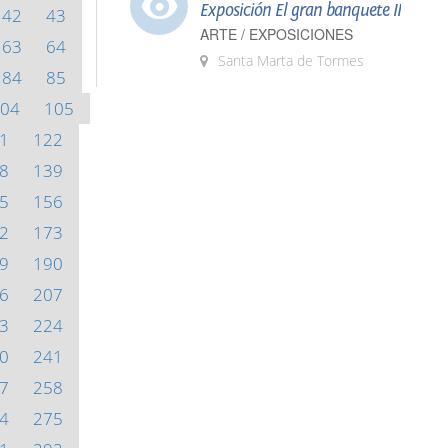
Exposición El gran banquete II
42
43
ARTE / EXPOSICIONES
63
64
Santa Marta de Tormes
84
85
04
105
1
122
8
139
5
156
2
173
9
190
6
207
3
224
0
241
7
258
4
275