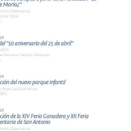
de María¿"
Tormes (Salamanca)
aza de Toros
h.
24
el "50 aniversario del 25 de abril"
NIDO)
lar Formoso. Pabellón Multiusos
h.
24
ión del nuevo parque infantil
 Béjar (La) (Salamanca)
30 h.
24
ión de la XIV Feria Ganadera y XII Feria
entaria de San Antonio
Tormes (Salamanca)