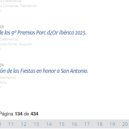
a (Salamanca)
la Comarcas. Diputación
h.
24
e los 9º Premios Porc d¿Or Ibérico 2025.
(Salamanca)
cinto Ferial. Guijuelo
h.
24
ón de las Fiestas en honor a San Antonio.
Salamanca)
eleña
h.
Página
134
de
434
0
11
12
13
14
15
16
17
18
19
20