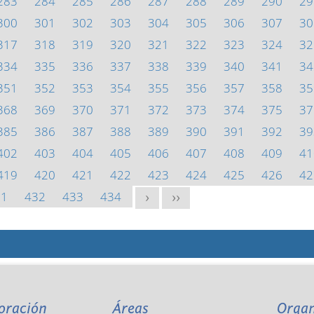
283
284
285
286
287
288
289
290
29
300
301
302
303
304
305
306
307
30
317
318
319
320
321
322
323
324
32
334
335
336
337
338
339
340
341
34
351
352
353
354
355
356
357
358
35
368
369
370
371
372
373
374
375
37
385
386
387
388
389
390
391
392
39
402
403
404
405
406
407
408
409
41
419
420
421
422
423
424
425
426
42
31
432
433
434
>
>>
oración
Áreas
Orga