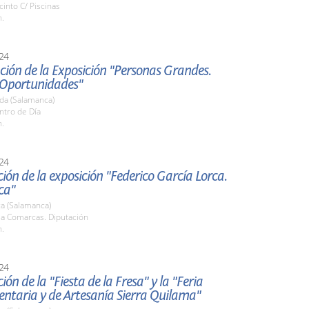
cinto C/ Piscinas
h.
24
ión de la Exposición "Personas Grandes.
Oportunidades"
da (Salamanca)
ntro de Día
h.
24
ión de la exposición "Federico García Lorca.
ca"
a (Salamanca)
la Comarcas. Diputación
h.
24
ión de la "Fiesta de la Fresa" y la "Feria
ntaria y de Artesanía Sierra Quilama"