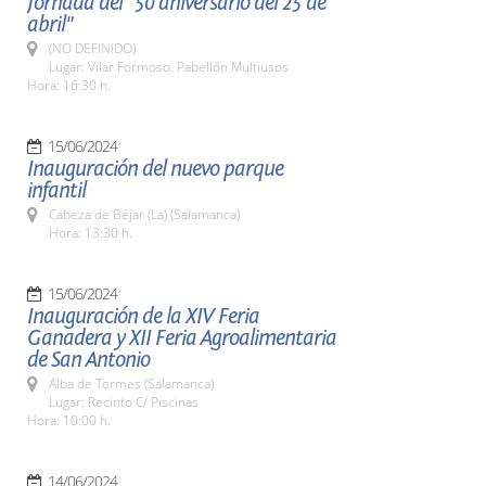
Jornada del "50 aniversario del 25 de
abril"
(NO DEFINIDO)
Lugar: Vilar Formoso. Pabellón Multiusos
Hora: 16:30 h.
15/06/2024
Inauguración del nuevo parque
infantil
Cabeza de Béjar (La) (Salamanca)
Hora: 13:30 h.
15/06/2024
Inauguración de la XIV Feria
Ganadera y XII Feria Agroalimentaria
de San Antonio
Alba de Tormes (Salamanca)
Lugar: Recinto C/ Piscinas
Hora: 10:00 h.
14/06/2024