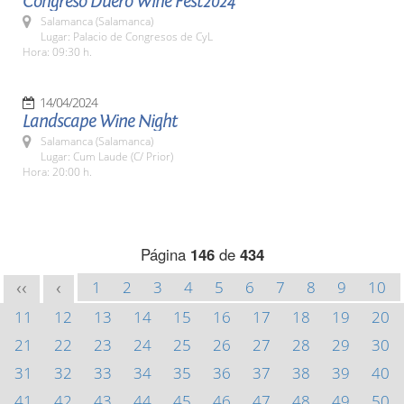
Congreso Duero Wine Fest2024
Salamanca (Salamanca)
Lugar: Palacio de Congresos de CyL
Hora: 09:30 h.
14/04/2024
Landscape Wine Night
Salamanca (Salamanca)
Lugar: Cum Laude (C/ Prior)
Hora: 20:00 h.
Página
146
de
434
1
2
3
4
5
6
7
8
9
10
<<
<
11
12
13
14
15
16
17
18
19
20
21
22
23
24
25
26
27
28
29
30
31
32
33
34
35
36
37
38
39
40
41
42
43
44
45
46
47
48
49
50