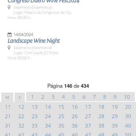
Congreso Duero Wine Fest2024
Salamanca (Salamanca)
Lugar: Palacio de Congresos de CyL
Hora: 09:30 h.
14/04/2024
Landscape Wine Night
Salamanca (Salamanca)
Lugar: Cum Laude (C/ Prior)
Hora: 20:00 h.
Página
146
de
434
1
2
3
4
5
6
7
8
9
10
<<
<
11
12
13
14
15
16
17
18
19
20
21
22
23
24
25
26
27
28
29
30
31
32
33
34
35
36
37
38
39
40
41
42
43
44
45
46
47
48
49
50