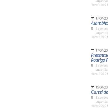
Lugar: Ca
Hora: 12:00 
17/04/20
Asamblea
Salamanc
Lugar: Ho
Hora: 12:00 
17/04/20
Presentac
Rodrigo 
Salamanc
Lugar: Sa
Hora: 10:30 
15/04/20
Cartel de
Salamanc
Lugar: S
Hora: 20:00 