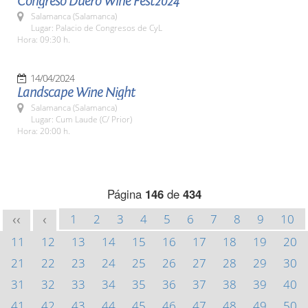
Congreso Duero Wine Fest2024
Salamanca (Salamanca)
Lugar: Palacio de Congresos de CyL
Hora: 09:30 h.
14/04/2024
Landscape Wine Night
Salamanca (Salamanca)
Lugar: Cum Laude (C/ Prior)
Hora: 20:00 h.
Página
146
de
434
1
2
3
4
5
6
7
8
9
10
<<
<
11
12
13
14
15
16
17
18
19
20
21
22
23
24
25
26
27
28
29
30
31
32
33
34
35
36
37
38
39
40
41
42
43
44
45
46
47
48
49
50