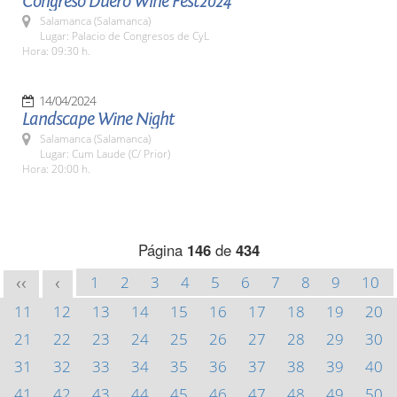
Congreso Duero Wine Fest2024
Salamanca (Salamanca)
Lugar: Palacio de Congresos de CyL
Hora: 09:30 h.
14/04/2024
Landscape Wine Night
Salamanca (Salamanca)
Lugar: Cum Laude (C/ Prior)
Hora: 20:00 h.
Página
146
de
434
1
2
3
4
5
6
7
8
9
10
<<
<
11
12
13
14
15
16
17
18
19
20
21
22
23
24
25
26
27
28
29
30
31
32
33
34
35
36
37
38
39
40
41
42
43
44
45
46
47
48
49
50