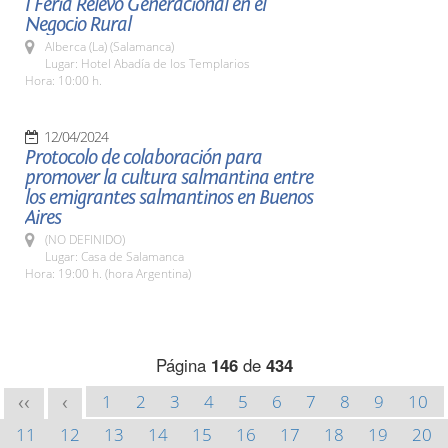
I Feria Relevo Generacional en el
Negocio Rural
Alberca (La) (Salamanca)
Lugar: Hotel Abadía de los Templarios
Hora: 10:00 h.
12/04/2024
Protocolo de colaboración para
promover la cultura salmantina entre
los emigrantes salmantinos en Buenos
Aires
(NO DEFINIDO)
Lugar: Casa de Salamanca
Hora: 19:00 h. (hora Argentina)
Página
146
de
434
1
2
3
4
5
6
7
8
9
10
<<
<
11
12
13
14
15
16
17
18
19
20