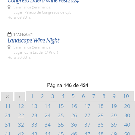
Congreso Duero Wine Fest2024
Salamanca (Salamanca)
Lugar: Palacio de Congresos de CyL
Hora: 09:30 h.
14/04/2024
Landscape Wine Night
Salamanca (Salamanca)
Lugar: Cum Laude (C/ Prior)
Hora: 20:00 h.
Página
146
de
434
1
2
3
4
5
6
7
8
9
10
<<
<
11
12
13
14
15
16
17
18
19
20
21
22
23
24
25
26
27
28
29
30
31
32
33
34
35
36
37
38
39
40
41
42
43
44
45
46
47
48
49
50