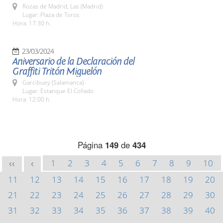
Rozas de Madrid, Las (Madrid)
Lugar: Plaza de Toros
Hora: 17:30 h.
23/03/2024
Aniversario de la Declaración del
Graffiti Tritón Miguelón
Garcibuey (Salamanca)
Lugar: Estanque El Collado
Hora: 12:00 h.
Página
149
de
434
1
2
3
4
5
6
7
8
9
10
<<
<
11
12
13
14
15
16
17
18
19
20
21
22
23
24
25
26
27
28
29
30
31
32
33
34
35
36
37
38
39
40