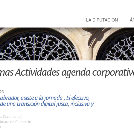
LA DIPUTACIÓN
Á
mas Actividades agenda corporativ
26
abrador, asiste a la jornada , El efectivo,
de una transición digital justa, inclusiva y
a (Salamanca)
ámara de Comercio
h.