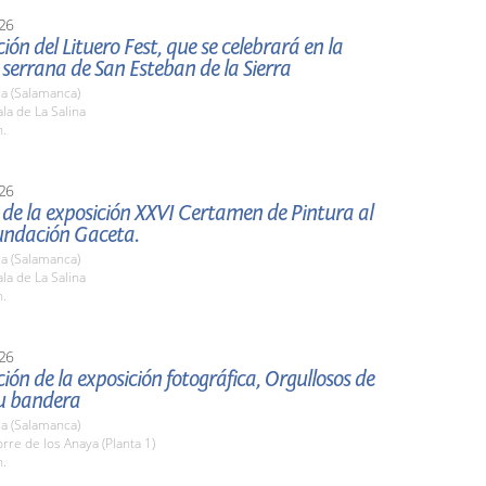
26
ión del Lituero Fest, que se celebrará en la
 serrana de San Esteban de la Sierra
a (Salamanca)
a de La Salina
h.
26
de la exposición XXVI Certamen de Pintura al
Fundación Gaceta.
a (Salamanca)
a de La Salina
h.
26
ión de la exposición fotográfica, Orgullosos de
tu bandera
a (Salamanca)
re de los Anaya (Planta 1)
h.