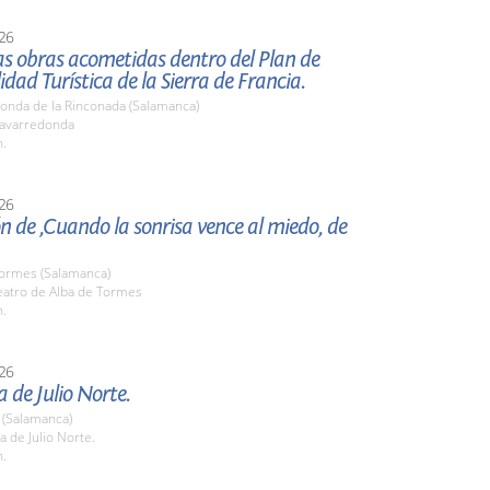
26
las obras acometidas dentro del Plan de
lidad Turística de la Sierra de Francia.
onda de la Rinconada (Salamanca)
avarredonda
h.
26
n de ,Cuando la sonrisa vence al miedo, de
Tormes (Salamanca)
atro de Alba de Tormes
h.
26
 de Julio Norte.
(Salamanca)
 de Julio Norte.
h.