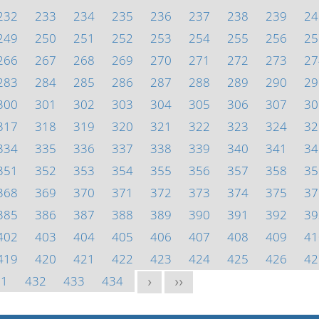
232
233
234
235
236
237
238
239
24
249
250
251
252
253
254
255
256
25
266
267
268
269
270
271
272
273
27
283
284
285
286
287
288
289
290
29
300
301
302
303
304
305
306
307
30
317
318
319
320
321
322
323
324
32
334
335
336
337
338
339
340
341
34
351
352
353
354
355
356
357
358
35
368
369
370
371
372
373
374
375
37
385
386
387
388
389
390
391
392
39
402
403
404
405
406
407
408
409
41
419
420
421
422
423
424
425
426
42
31
432
433
434
>
>>