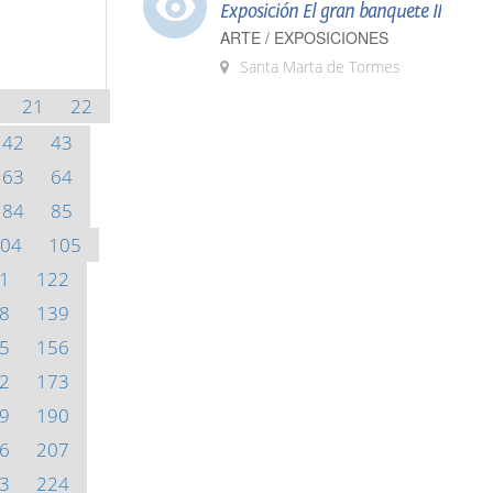
Exposición El gran banquete II
ARTE / EXPOSICIONES
Santa Marta de Tormes
21
22
42
43
63
64
84
85
04
105
1
122
8
139
5
156
2
173
9
190
6
207
3
224