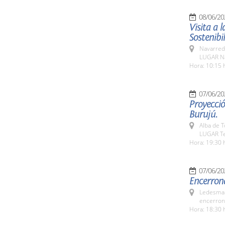
08/06/20
Visita a 
Sostenibi
Navarred
LUGAR N
Hora: 10:15 
07/06/20
Proyecció
Burujú.
Alba de 
LUGAR Te
Hora: 19:30 
07/06/20
Encerrona
Ledesma 
encerrona
Hora: 18:30 