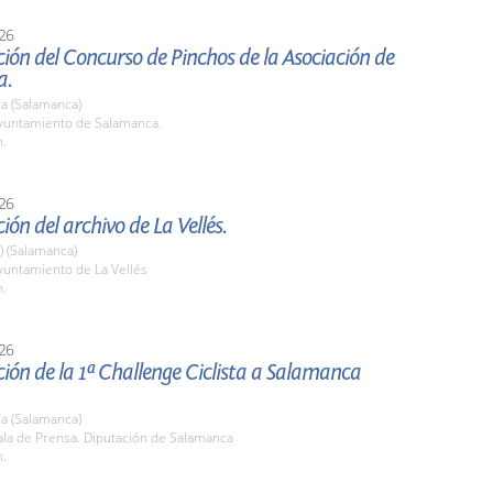
26
ión del Concurso de Pinchos de la Asociación de
a.
a (Salamanca)
untamiento de Salamanca.
h.
26
ión del archivo de La Vellés.
a) (Salamanca)
untamiento de La Vellés
h.
26
ión de la 1ª Challenge Ciclista a Salamanca
a (Salamanca)
la de Prensa. Diputación de Salamanca
h.