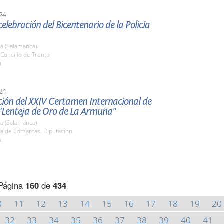
24
celebración del Bicentenario de la Policía
a (Salamanca)
. Concilio de Trento
h.
24
ción del XXIV Certamen Internacional de
"Lenteja de Oro de La Armuña"
a (Salamanca)
la de Comarcas. Diputación
h.
Página
160
de
434
0
11
12
13
14
15
16
17
18
19
20
32
33
34
35
36
37
38
39
40
41