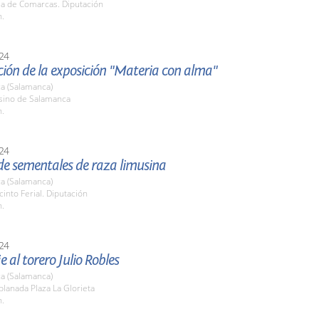
la de Comarcas. Diputación
h.
24
ión de la exposición "Materia con alma"
a (Salamanca)
asino de Salamanca
h.
24
de sementales de raza limusina
a (Salamanca)
cinto Ferial. Diputación
h.
24
al torero Julio Robles
a (Salamanca)
planada Plaza La Glorieta
h.