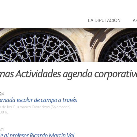
LA DIPUTACIÓN
Á
mas Actividades agenda corporativ
24
ornada escolar de campo a través
a de los Guzmanes Cabrerizos (Salamanca)
00 h.
24
 al profesor Ricardo Martín Val