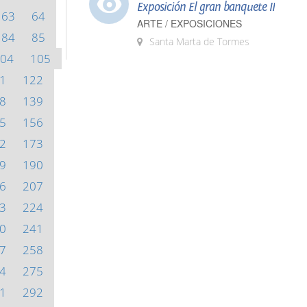
Exposición El gran banquete II
63
64
ARTE / EXPOSICIONES
84
85
Santa Marta de Tormes
04
105
1
122
8
139
5
156
2
173
9
190
6
207
3
224
0
241
7
258
4
275
1
292