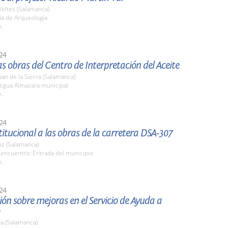
Yeltes (Salamanca)
la de Arqueología
h.
24
las obras del Centro de Interpretación del Aceite
an de la Sierra (Salamanca)
tigua Almazara municipal
h.
24
stitucional a las obras de la carretera DSA-307
z (Salamanca)
 encuentro: Entrada del municipio
h.
24
ón sobre mejoras en el Servicio de Ayuda a
a (Salamanca)