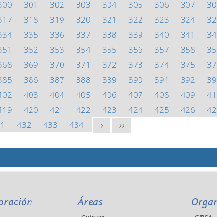
300
301
302
303
304
305
306
307
30
317
318
319
320
321
322
323
324
32
334
335
336
337
338
339
340
341
34
351
352
353
354
355
356
357
358
35
368
369
370
371
372
373
374
375
37
385
386
387
388
389
390
391
392
39
402
403
404
405
406
407
408
409
41
419
420
421
422
423
424
425
426
42
31
432
433
434
>
>>
oración
Áreas
Orga