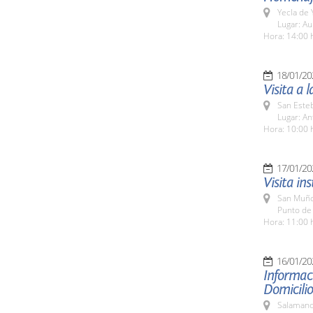
Yecla de 
Lugar: Au
Hora: 14:00 
18/01/20
Visita a 
San Esteb
Lugar: An
Hora: 10:00 
17/01/20
Visita in
San Muño
Punto de
Hora: 11:00 
16/01/20
Informaci
Domicilio
Salamanc