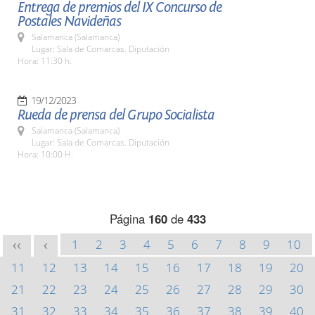
Entrega de premios del IX Concurso de
Postales Navideñas
Salamanca (Salamanca)
Lugar: Sala de Comarcas. Diputación
Hora: 11:30 h.
19/12/2023
Rueda de prensa del Grupo Socialista
Salamanca (Salamanca)
Lugar: Sala de Comarcas. Diputación
Hora: 10:00 H.
Página
160
de
433
1
2
3
4
5
6
7
8
9
10
<<
<
11
12
13
14
15
16
17
18
19
20
21
22
23
24
25
26
27
28
29
30
31
32
33
34
35
36
37
38
39
40