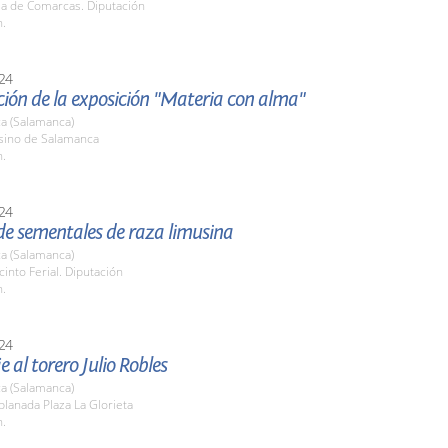
la de Comarcas. Diputación
h.
24
ión de la exposición "Materia con alma"
a (Salamanca)
asino de Salamanca
h.
24
de sementales de raza limusina
a (Salamanca)
cinto Ferial. Diputación
h.
24
al torero Julio Robles
a (Salamanca)
planada Plaza La Glorieta
h.