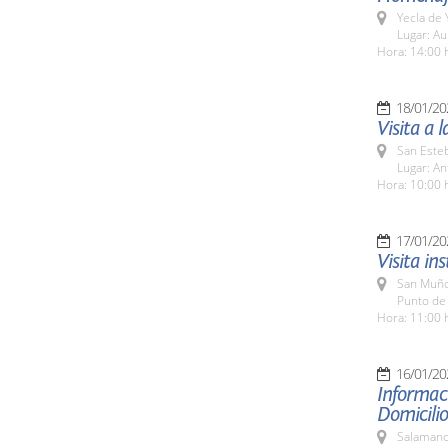
Yecla de 
Lugar: Au
Hora: 14:00 
18/01/20
Visita a 
San Esteb
Lugar: An
Hora: 10:00 
17/01/20
Visita in
San Muño
Punto de
Hora: 11:00 
16/01/20
Informaci
Domicilio
Salamanc