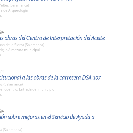
Yeltes (Salamanca)
la de Arqueología
h.
24
las obras del Centro de Interpretación del Aceite
an de la Sierra (Salamanca)
tigua Almazara municipal
h.
24
stitucional a las obras de la carretera DSA-307
z (Salamanca)
 encuentro: Entrada del municipio
h.
24
ón sobre mejoras en el Servicio de Ayuda a
a (Salamanca)