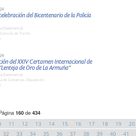
24
celebración del Bicentenario de la Policía
a (Salamanca)
. Concilio de Trento
h.
24
ción del XXIV Certamen Internacional de
"Lenteja de Oro de La Armuña"
a (Salamanca)
la de Comarcas. Diputación
h.
Página
160
de
434
0
11
12
13
14
15
16
17
18
19
20
32
33
34
35
36
37
38
39
40
41