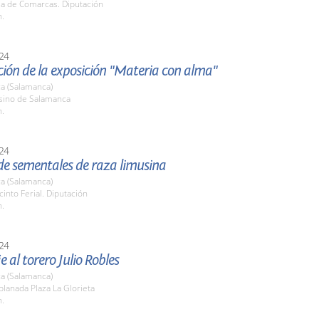
la de Comarcas. Diputación
h.
24
ión de la exposición "Materia con alma"
a (Salamanca)
asino de Salamanca
h.
24
de sementales de raza limusina
a (Salamanca)
cinto Ferial. Diputación
h.
24
al torero Julio Robles
a (Salamanca)
planada Plaza La Glorieta
h.