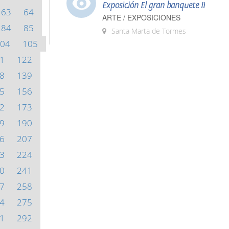
Exposición El gran banquete II
63
64
ARTE / EXPOSICIONES
84
85
Santa Marta de Tormes
04
105
1
122
8
139
5
156
2
173
9
190
6
207
3
224
0
241
7
258
4
275
1
292