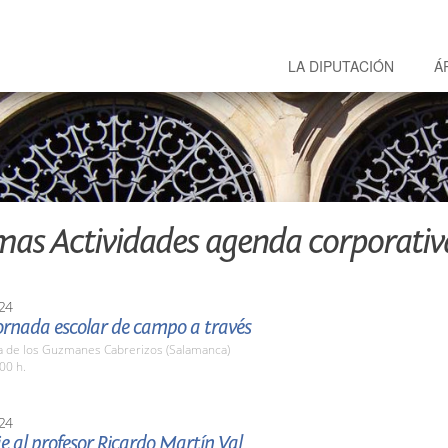
LA DIPUTACIÓN
Á
mas Actividades agenda corporativ
24
ornada escolar de campo a través
a de los Guzmanes Cabrerizos (Salamanca)
00 h.
24
 al profesor Ricardo Martín Val