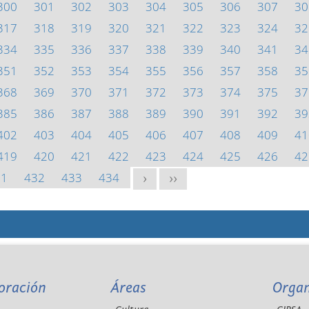
300
301
302
303
304
305
306
307
30
317
318
319
320
321
322
323
324
32
334
335
336
337
338
339
340
341
34
351
352
353
354
355
356
357
358
35
368
369
370
371
372
373
374
375
37
385
386
387
388
389
390
391
392
39
402
403
404
405
406
407
408
409
41
419
420
421
422
423
424
425
426
42
31
432
433
434
>
>>
oración
Áreas
Orga