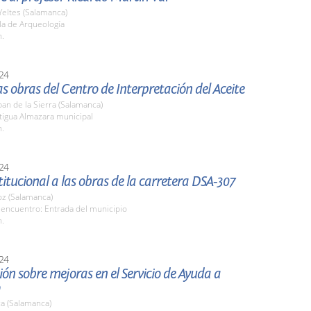
Yeltes (Salamanca)
la de Arqueología
h.
24
las obras del Centro de Interpretación del Aceite
an de la Sierra (Salamanca)
tigua Almazara municipal
h.
24
stitucional a las obras de la carretera DSA-307
z (Salamanca)
 encuentro: Entrada del municipio
h.
24
ón sobre mejoras en el Servicio de Ayuda a
a (Salamanca)