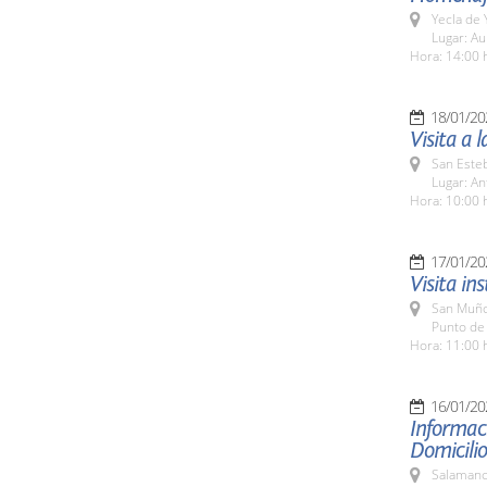
Yecla de 
Lugar: Au
Hora: 14:00 
18/01/20
Visita a 
San Esteb
Lugar: An
Hora: 10:00 
17/01/20
Visita in
San Muño
Punto de
Hora: 11:00 
16/01/20
Informaci
Domicilio
Salamanc