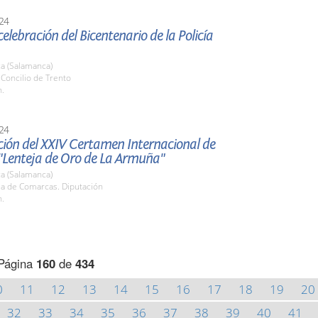
24
celebración del Bicentenario de la Policía
a (Salamanca)
. Concilio de Trento
h.
24
ción del XXIV Certamen Internacional de
"Lenteja de Oro de La Armuña"
a (Salamanca)
la de Comarcas. Diputación
h.
Página
160
de
434
0
11
12
13
14
15
16
17
18
19
20
32
33
34
35
36
37
38
39
40
41