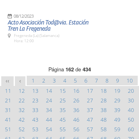
08/12/2023
Acto Asociación Tod@via. Estación
Tren La Fregeneda
Fregeneda (La) (Salamanca)
Hora: 12:00
Página
162
de
434
1
2
3
4
5
6
7
8
9
10
<<
<
11
12
13
14
15
16
17
18
19
20
21
22
23
24
25
26
27
28
29
30
31
32
33
34
35
36
37
38
39
40
41
42
43
44
45
46
47
48
49
50
51
52
53
54
55
56
57
58
59
60
61
62
63
64
65
66
67
68
69
70