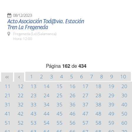
08/12/2023
Acto Asociación Tod@via. Estación
Tren La Fregeneda
Fregeneda (La) (Salamanca)
Hora: 12:00
Página
162
de
434
1
2
3
4
5
6
7
8
9
10
<<
<
11
12
13
14
15
16
17
18
19
20
21
22
23
24
25
26
27
28
29
30
31
32
33
34
35
36
37
38
39
40
41
42
43
44
45
46
47
48
49
50
51
52
53
54
55
56
57
58
59
60
61
62
63
64
65
66
67
68
69
70