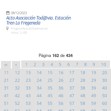
08/12/2023
Acto Asociación Tod@via. Estación
Tren La Fregeneda
Fregeneda (La) (Salamanca)
Hora: 12:00
Página
162
de
434
1
2
3
4
5
6
7
8
9
10
<<
<
11
12
13
14
15
16
17
18
19
20
21
22
23
24
25
26
27
28
29
30
31
32
33
34
35
36
37
38
39
40
41
42
43
44
45
46
47
48
49
50
51
52
53
54
55
56
57
58
59
60
61
62
63
64
65
66
67
68
69
70