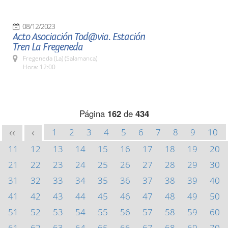
08/12/2023
Acto Asociación Tod@via. Estación
Tren La Fregeneda
Fregeneda (La) (Salamanca)
Hora: 12:00
Página
162
de
434
1
2
3
4
5
6
7
8
9
10
<<
<
11
12
13
14
15
16
17
18
19
20
21
22
23
24
25
26
27
28
29
30
31
32
33
34
35
36
37
38
39
40
41
42
43
44
45
46
47
48
49
50
51
52
53
54
55
56
57
58
59
60
61
62
63
64
65
66
67
68
69
70